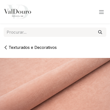
Pular para o conteúdo
Texturados e Decorativos