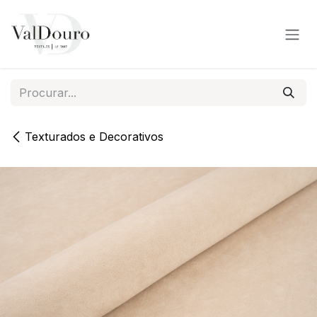
Pular para o conteúdo
Texturados e Decorativos