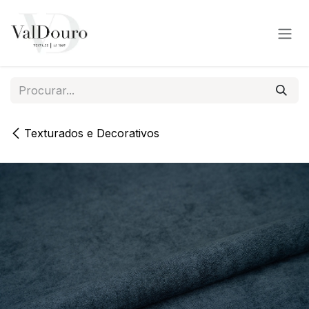
Pular para o conteúdo
Texturados e Decorativos