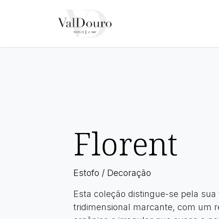
Pular para o conteúdo
Página Inicial
Sobre N
Florent
Estofo / Decoração
Esta coleção distingue-se pela sua 
tridimensional marcante, com um r