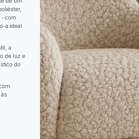
ele de um
oliéster,
l - com
o-a ideal
il, a
o de luz e
stico do
 com
 às