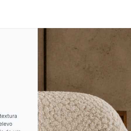
ós
Coleções
Tratamentos
Contacte-nos
textura
elevo