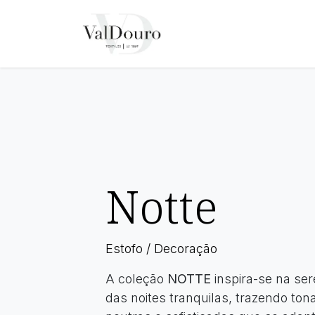
Pular para o conteúdo
Página Inicial
Sobre N
Notte
Estofo / Decoração
A coleção
NOTTE
inspira-se na se
das noites tranquilas, trazendo ton