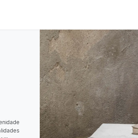
ós
Coleções
Tratamentos
Contacte-nos
renidade
alidades