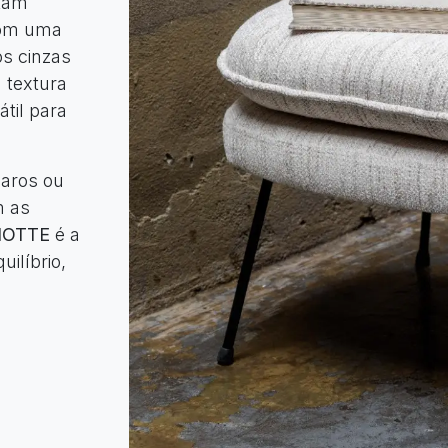
ptam
Com uma
os cinzas
 textura
til para
laros ou
m as
NOTTE
é a
ilíbrio,