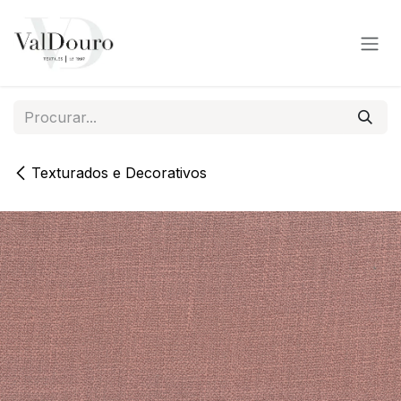
Pular para o conteúdo
Texturados e Decorativos