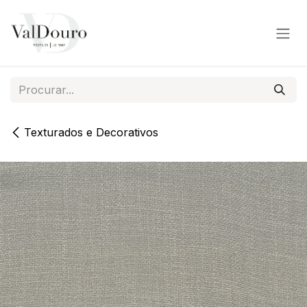
Pular para o conteúdo
Texturados e Decorativos