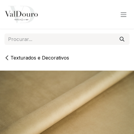
Pular para o conteúdo
Texturados e Decorativos