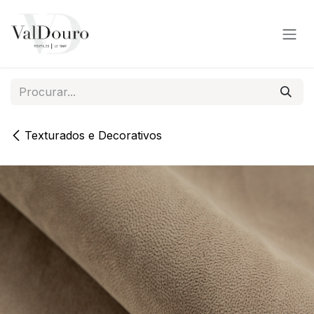
Pular para o conteúdo
Texturados e Decorativos