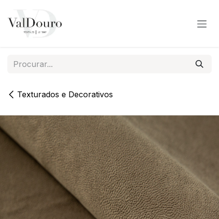
Pular para o conteúdo
Texturados e Decorativos