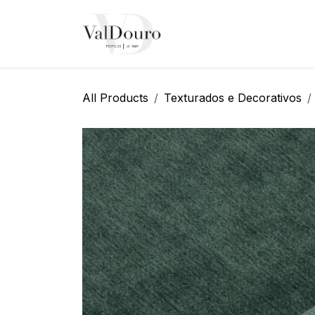
Pular para o conteúdo
Página Inicial
Sobre N
All Products
Texturados e Decorativos