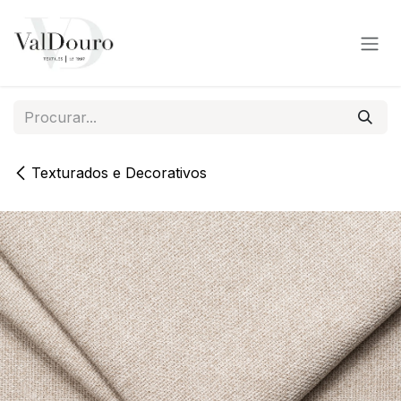
Pular para o conteúdo
Texturados e Decorativos