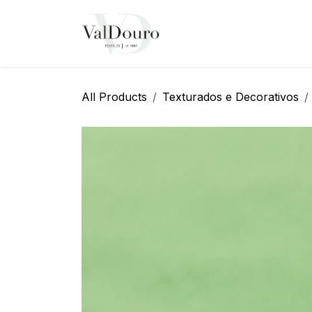
Pular para o conteúdo
Página Inicial
Sobre N
All Products
Texturados e Decorativos