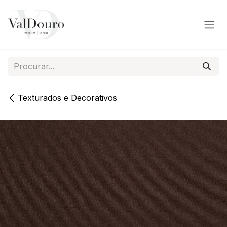
Pular para o conteúdo
Texturados e Decorativos