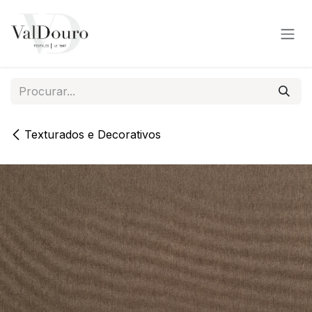
Pular para o conteúdo
Texturados e Decorativos