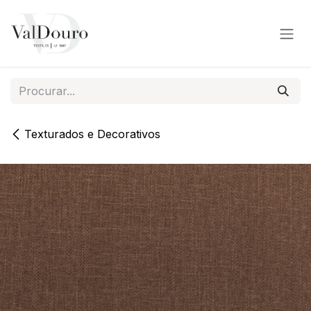
Pular para o conteúdo
Texturados e Decorativos