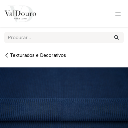
Pular para o conteúdo
Texturados e Decorativos