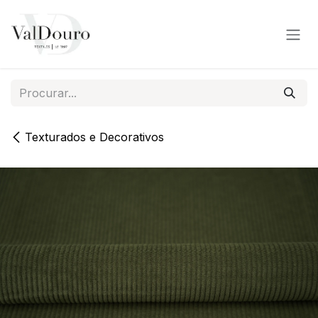
Pular para o conteúdo
Texturados e Decorativos