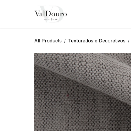
Pular para o conteúdo
Página Inicial
Sobre N
All Products
Texturados e Decorativos