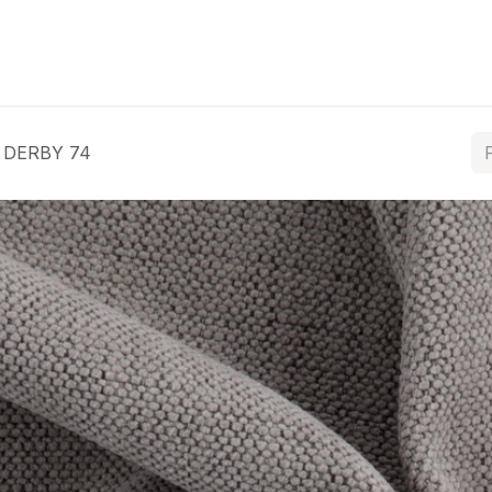
ós
Coleções
Tratamentos
Contacte-nos
DERBY 74