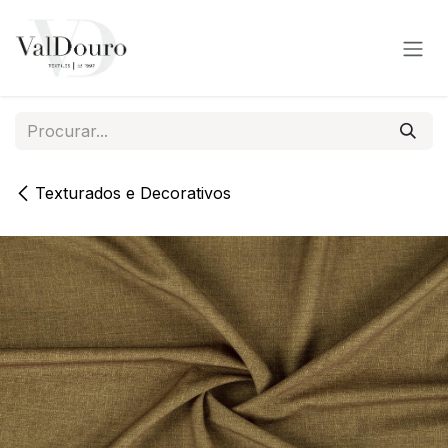
Pular para o conteúdo
Texturados e Decorativos