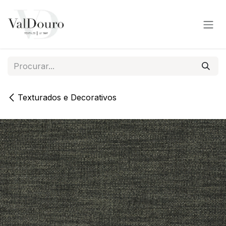
Pular para o conteúdo
Texturados e Decorativos