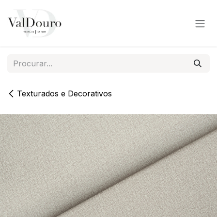
Pular para o conteúdo
Texturados e Decorativos