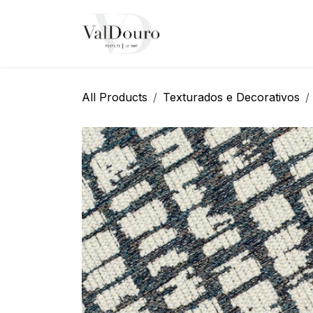
Pular para o conteúdo
Página Inicial
Sobre N
All Products
Texturados e Decorativos