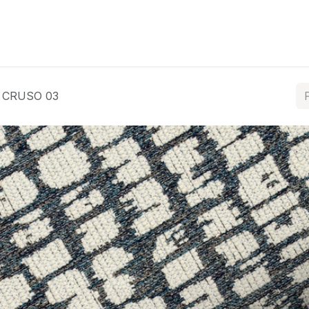
ós
Coleções
Tratamentos
Contacte-nos
CRUSO 03