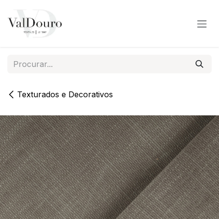
Pular para o conteúdo
Texturados e Decorativos