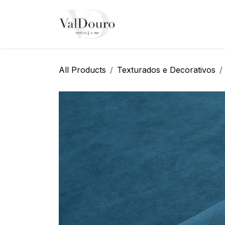
Pular para o conteúdo
Página Inicial
Sobre N
All Products
Texturados e Decorativos