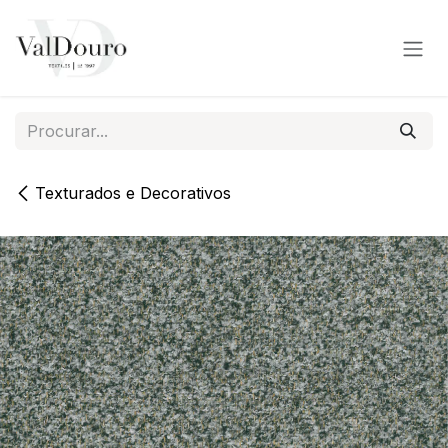
Pular para o conteúdo
Texturados e Decorativos