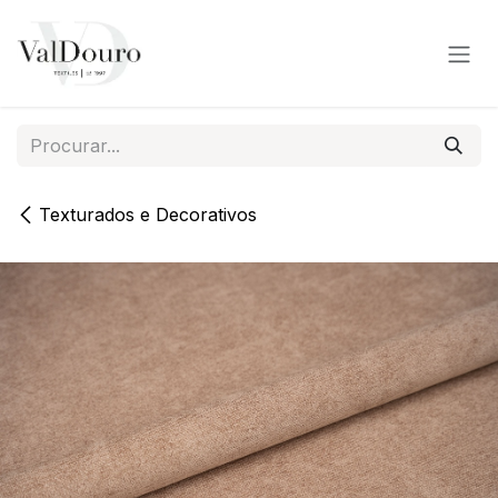
Pular para o conteúdo
Texturados e Decorativos