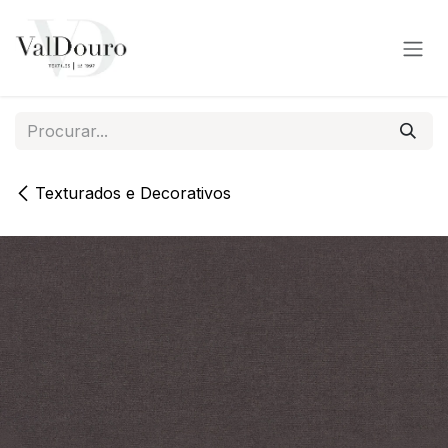
Pular para o conteúdo
Texturados e Decorativos