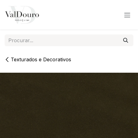
Pular para o conteúdo
Texturados e Decorativos