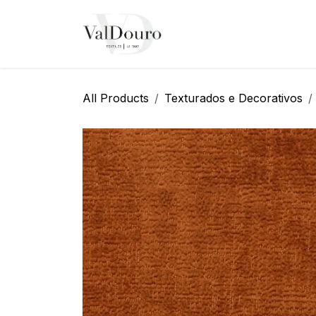
Pular para o conteúdo
Página Inicial
Sobre N
All Products
Texturados e Decorativos