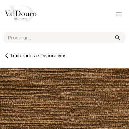
Pular para o conteúdo
Texturados e Decorativos