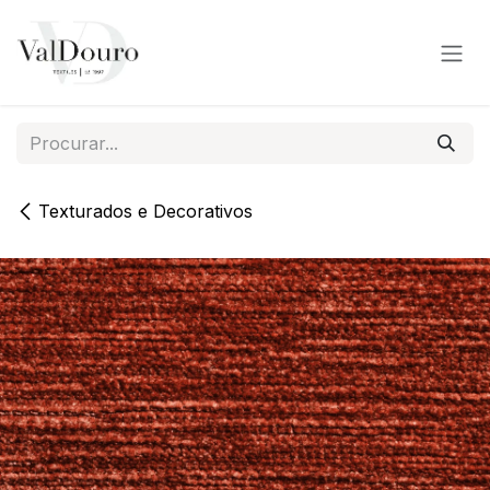
Pular para o conteúdo
Texturados e Decorativos