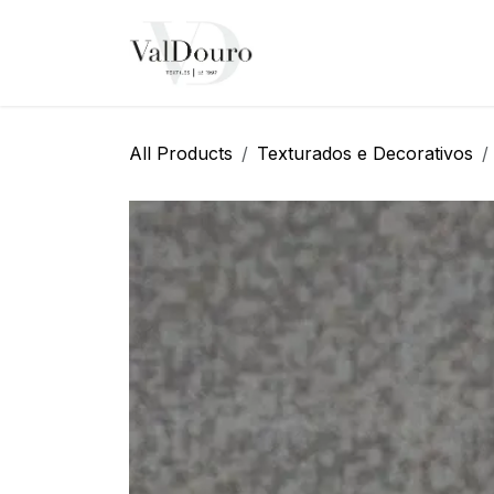
Pular para o conteúdo
Página Inicial
Sobre N
All Products
Texturados e Decorativos