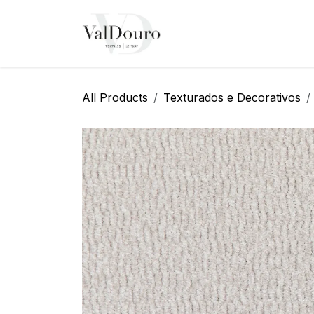
Pular para o conteúdo
Página Inicial
Sobre N
All Products
Texturados e Decorativos