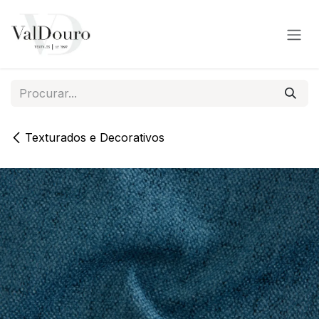
Pular para o conteúdo
Texturados e Decorativos