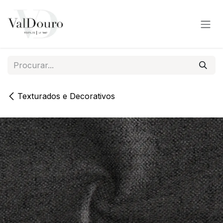
Pular para o conteúdo
Texturados e Decorativos