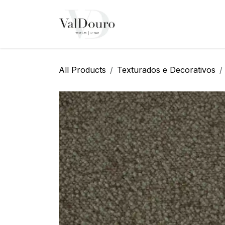
Pular para o conteúdo
Página Inicial
Sobre N
All Products
Texturados e Decorativos