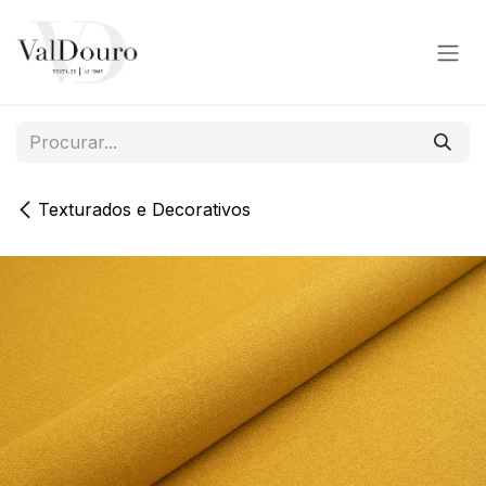
Pular para o conteúdo
Texturados e Decorativos