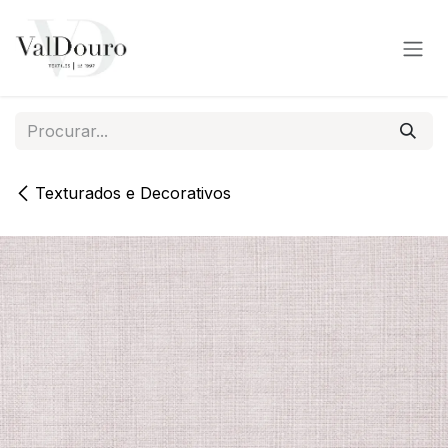
Pular para o conteúdo
Texturados e Decorativos