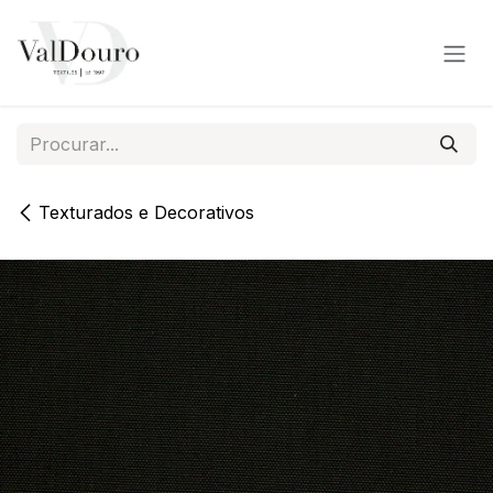
Pular para o conteúdo
Texturados e Decorativos